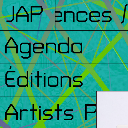
nférences
JAP
/ 
Agenda
Éditions
Artists Prin