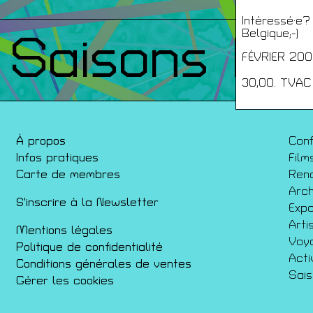
Intéressé·e?
Belgique;-)
Saisons Pr
FÉVRIER 20
30,00. TVAC
À propos
Con
Infos pratiques
Film
Carte de membres
Ren
Arch
S'inscrire à la Newsletter
Expo
Arti
Mentions légales
Voy
Politique de confidentialité
Acti
Conditions générales de ventes
Sai
Gérer les cookies