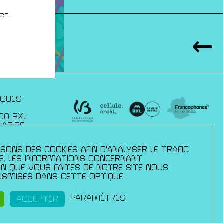
 en
IQUES
00 BXL
JAP.BE
SONS DES COOKIES AFIN D'ANALYSER LE TRAFIC
xelles :
– direction des
TE. LES INFORMATIONS CONCERNANT
mmission
ION QUE VOUS FAITES DE NOTRE SITE NOUS
 de la culture
SMISES DANS CETTE OPTIQUE.
ls ;du Palais
pération et
ance en
PARAMÈTRES
ACCEPTER