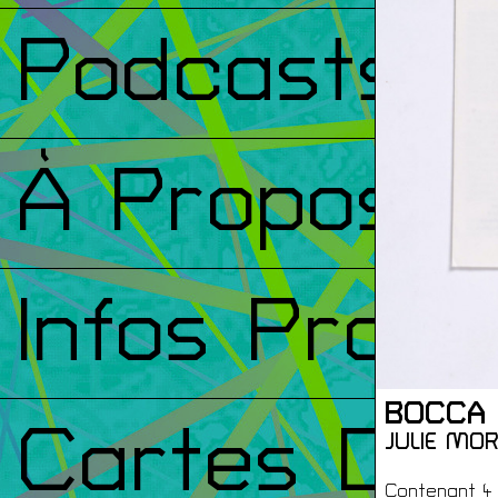
Podcasts
À Propos
Infos Prati
BOCCA 
Cartes De
JULIE MOR
Contenant 4 