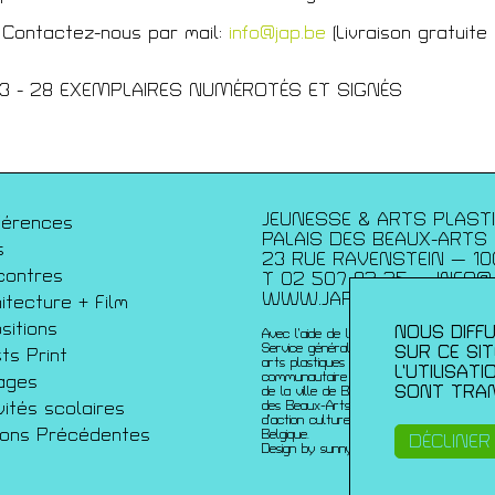
 Contactez-nous par mail:
info@jap.be
(Livraison gratuite
écédentes
03 - 28 EXEMPLAIRES NUMÉROTÉS ET SIGNÉS
JEUNESSE & ARTS PLAST
férences
PALAIS DES BEAUX-ARTS
s
23 RUE RAVENSTEIN — 10
contres
T 02 507 82 25 —
INFO@
WWW.JAP.BE
itecture + Film
sitions
NOUS DIFFU
Avec l’aide de la Fédération Wallonie-Bru
Service généralde la création artistique 
SUR CE SI
sts Print
arts plastiques contemporains ; de la Co
L’UTILISAT
communautaire française ; de l’échevinat
ages
SONT TRAN
de la ville de Bruxelles ; de urban brusse
vités scolaires
des Beaux-Arts et du du Service de coo
d’action culturelle de l’ambassade de Fr
sons Précédentes
Belgique.
DÉCLINER
Design by sunny-side-up.