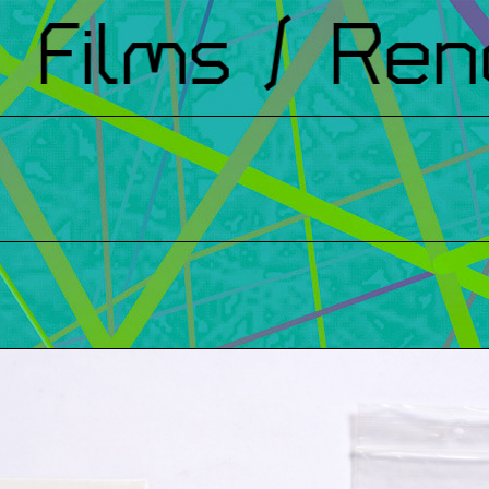
Films
/ Renc
t