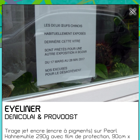
Cartes De Membre
Saisons Précédentes
À propos
Infos pratiques
Carte de membres
S'inscrire à la Newsletter
Mentions légales
EYELINER
Politique de confidentialité
DENICOLAI & PROVOOST
Conditions générales de ventes
Gérer les cookies
Tirage jet encre (encre à pigments) sur Pearl
Hahnemuhle 290g avec film de protection, 90cm x