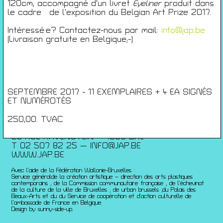
Conférences
120cm, accompagné d'un livret
Eyeliner
produit dans
le cadre de l’exposition du Belgian Art Prize 2017.
Films
Rencontres
Intéressé·e? Contactez-nous par mail:
info@jap.be
Architecture + Film
(Livraison gratuite en Belgique;-)
Expositions
Artists Print
Voyages
Activités scolaires
SEPTEMBRE 2017 - 11 EXEMPLAIRES + 4 EA SIGNÉS
Saisons Précédentes
ET NUMÉROTÉS
JEUNESSE & ARTS PLASTIQUES
250,00. TVAC
PALAIS DES BEAUX-ARTS
23 RUE RAVENSTEIN — 1000 BXL
T 02 507 82 25 —
INFO@JAP.BE
WWW.JAP.BE
Avec l’aide de la Fédération Wallonie-Bruxelles :
Service généralde la création artistique – direction des arts plastiques
contemporains ; de la Commission communautaire française ; de l’échevinat
de la culture de la ville de Bruxelles ; de urban brussels ;du Palais des
Beaux-Arts et du du Service de coopération et d’action culturelle de
l’ambassade de France en Belgique.
Design by sunny-side-up.