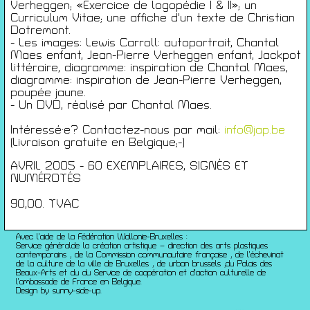
Conférences
Verheggen; «Exercice de logopédie I & II»; un
Curriculum Vitae; une affiche d'un texte de Christian
Films
Dotremont.
Rencontres
- Les images: Lewis Carroll: autoportrait, Chantal
Architecture + Film
Maes enfant, Jean-Pierre Verheggen enfant, Jackpot
littéraire, diagramme: inspiration de Chantal Maes,
Expositions
diagramme: inspiration de Jean-Pierre Verheggen,
Artists Print
poupée jaune.
Voyages
- Un DVD, réalisé par Chantal Maes.
Activités scolaires
Intéressé·e? Contactez-nous par mail:
info@jap.be
Saisons Précédentes
(Livraison gratuite en Belgique;-)
JEUNESSE & ARTS PLASTIQUES
AVRIL 2005 - 60 EXEMPLAIRES, SIGNÉS ET
PALAIS DES BEAUX-ARTS
NUMÉROTÉS
23 RUE RAVENSTEIN — 1000 BXL
T 02 507 82 25 —
INFO@JAP.BE
90,00. TVAC
WWW.JAP.BE
Avec l’aide de la Fédération Wallonie-Bruxelles :
Service généralde la création artistique – direction des arts plastiques
contemporains ; de la Commission communautaire française ; de l’échevinat
de la culture de la ville de Bruxelles ; de urban brussels ;du Palais des
Beaux-Arts et du du Service de coopération et d’action culturelle de
l’ambassade de France en Belgique.
Design by sunny-side-up.