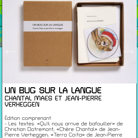
Cartes De Membre
Saisons Précédentes
←
→
À propos
Infos pratiques
Carte de membres
UN BUG SUR LA LANGUE
S'inscrire à la Newsletter
CHANTAL MAES ET JEAN-PIERRE
VERHEGGEN
Mentions légales
Politique de confidentialité
Édition comprenant:
Conditions générales de ventes
- Les textes: «Qu'il nous arrive de bafouiller» de
Gérer les cookies
Christian Dotremont; «Chère Chantal» de Jean-
Pierre Verheggen; «Terra Coïta» de Jean-Pierre