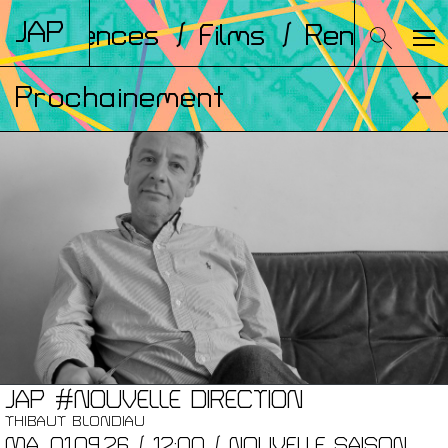
JAP
Conférences
/ Films
/ Rencontres
Prochainement
JAP #NOUVELLE DIRECTION
THIBAUT BLONDIAU
MA. 01.09.26 / 12:00 / NOUVELLE SAISON