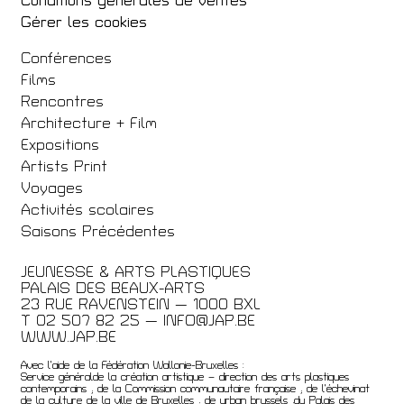
Conditions générales de ventes
Gérer les cookies
Conférences
Films
Rencontres
Architecture + Film
Expositions
Artists Print
Voyages
Activités scolaires
Saisons Précédentes
JEUNESSE & ARTS PLASTIQUES
PALAIS DES BEAUX-ARTS
23 RUE RAVENSTEIN — 1000 BXL
T 02 507 82 25 —
INFO@JAP.BE
WWW.JAP.BE
Avec l’aide de la Fédération Wallonie-Bruxelles :
Service généralde la création artistique – direction des arts plastiques
contemporains ; de la Commission communautaire française ; de l’échevinat
de la culture de la ville de Bruxelles ; de urban brussels ;du Palais des