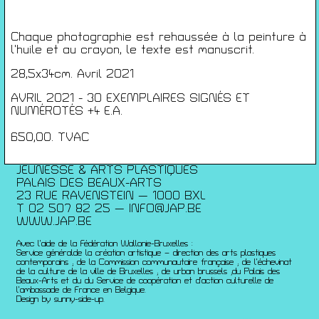
Conférences
Films
Rencontres
Chaque photographie est rehaussée à la peinture à
l’huile et au crayon, le texte est manuscrit.
Architecture + Film
Expositions
28,5x34cm. Avril 2021
Artists Print
AVRIL 2021 - 30 EXEMPLAIRES SIGNÉS ET
Voyages
NUMÉROTÉS +4 E.A.
Activités scolaires
650,00. TVAC
Saisons Précédentes
JEUNESSE & ARTS PLASTIQUES
PALAIS DES BEAUX-ARTS
23 RUE RAVENSTEIN — 1000 BXL
T 02 507 82 25 —
INFO@JAP.BE
WWW.JAP.BE
Avec l’aide de la Fédération Wallonie-Bruxelles :
Service généralde la création artistique – direction des arts plastiques
contemporains ; de la Commission communautaire française ; de l’échevinat
de la culture de la ville de Bruxelles ; de urban brussels ;du Palais des
Beaux-Arts et du du Service de coopération et d’action culturelle de
l’ambassade de France en Belgique.
Design by sunny-side-up.