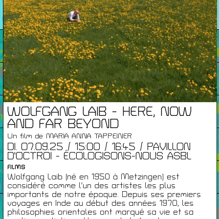
26/27
RENCONTRES
Agenda
Expositions
Éditions
WOLFGANG LAIB - HERE, NOW
AND FAR BEYOND
Un film de MARIA ANNA TAPPEINER
Artists Print
DI. 07.09.25 / 15:00 / 16:45 / PAVILLON
D'OCTROI - ÉCOLOGISONS-NOUS ASBL
FILMS
Podcasts
Wolfgang Laib (né en 1950 à Metzingen) est
considéré comme l'un des artistes les plus
importants de notre époque. Depuis ses premiers
voyages en Inde au début des années 1970, les
À Propos
philosophies orientales ont marqué sa vie et sa