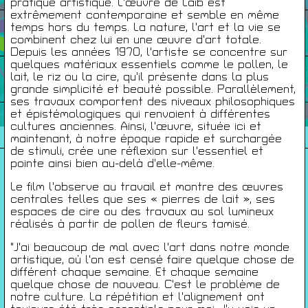
pratique artistique. L'œuvre de Laib est
extrêmement contemporaine et semble en même
temps hors du temps. La nature, l'art et la vie se
Infos Pratiques
combinent chez lui en une œuvre d'art totale.
Depuis les années 1970, l'artiste se concentre sur
quelques matériaux essentiels comme le pollen, le
Cartes De Membre
lait, le riz ou la cire, qu'il présente dans la plus
grande simplicité et beauté possible. Parallèlement,
ses travaux comportent des niveaux philosophiques
et épistémologiques qui renvoient à différentes
Saisons Précédentes
cultures anciennes. Ainsi, l'œuvre, située ici et
maintenant, à notre époque rapide et surchargée
de stimuli, crée une réflexion sur l'essentiel et
pointe ainsi bien au-delà d'elle-même.
Le film l'observe au travail et montre des œuvres
À propos
centrales telles que ses « pierres de lait », ses
Infos pratiques
espaces de cire ou des travaux au sol lumineux
Carte de membres
réalisés à partir de pollen de fleurs tamisé.
"J'ai beaucoup de mal avec l'art dans notre monde
S'inscrire à la Newsletter
artistique, où l'on est censé faire quelque chose de
différent chaque semaine. Et chaque semaine
Mentions légales
quelque chose de nouveau. C'est le problème de
Politique de confidentialité
notre culture. La répétition et l'alignement ont