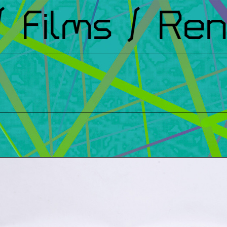
Films
/ Renc
t