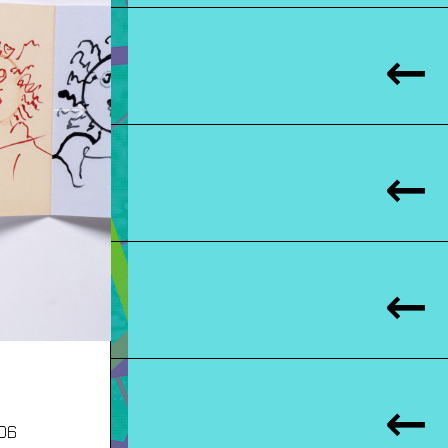
→
506