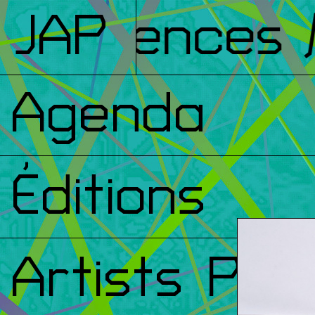
nférences
JAP
/ 
Agenda
Éditions
Artists Prin