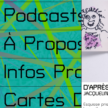
Podcasts
←
À Propos
Infos Prati
D'APRÈ
Cartes De
JACQUELI
Esquisse pri