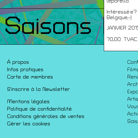
leporello.
Intéressé·e?
Saisons Pr
Belgique;-)
JANVIER 20
70,00. TVAC
À propos
Con
Infos pratiques
Film
Carte de membres
Ren
Arch
S'inscrire à la Newsletter
Expo
Arti
Mentions légales
Voy
Politique de confidentialité
Acti
Conditions générales de ventes
Sai
Gérer les cookies