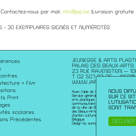
 Contactez-nous par mail:
info@jap.be
(Livraison gratuite
écédentes
15 - 30 EXEMPLAIRES SIGNÉS ET NUMÉROTÉS
JEUNESSE & ARTS PLAST
férences
PALAIS DES BEAUX-ARTS
s
23 RUE RAVENSTEIN — 10
contres
T 02 507 82 25 —
INFO@
WWW.JAP.BE
itecture + Film
sitions
NOUS DIFFU
Avec l’aide de la Fédération Wallonie-Bru
Service généralde la création artistique 
SUR CE SI
sts Print
arts plastiques contemporains ; de la Co
L’UTILISAT
communautaire française ; de l’échevinat
ages
SONT TRAN
de la ville de Bruxelles ; de urban brusse
vités scolaires
des Beaux-Arts et du du Service de coo
d’action culturelle de l’ambassade de Fr
sons Précédentes
Belgique.
DÉCLINER
Design by sunny-side-up.