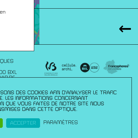
 en
IQUES
00 BXL
JAP.BE
SONS DES COOKIES AFIN D'ANALYSER LE TRAFIC
xelles :
– direction des
TE. LES INFORMATIONS CONCERNANT
mmission
ION QUE VOUS FAITES DE NOTRE SITE NOUS
 de la culture
SMISES DANS CETTE OPTIQUE.
ls ;du Palais
pération et
ance en
PARAMÈTRES
ACCEPTER