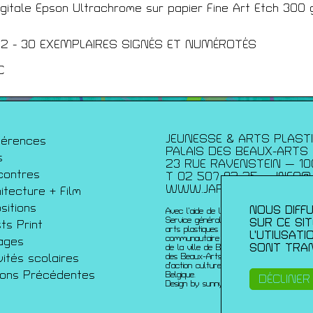
igitale Epson Ultrachrome sur papier Fine Art Etch 300 
m
écédentes
22 - 30 EXEMPLAIRES SIGNÉS ET NUMÉROTÉS
C
JEUNESSE & ARTS PLAST
férences
PALAIS DES BEAUX-ARTS
s
23 RUE RAVENSTEIN — 10
contres
T 02 507 82 25 —
INFO@
WWW.JAP.BE
itecture + Film
sitions
NOUS DIFFU
Avec l’aide de la Fédération Wallonie-Bru
Service généralde la création artistique 
SUR CE SI
sts Print
arts plastiques contemporains ; de la Co
L’UTILISAT
communautaire française ; de l’échevinat
ages
SONT TRAN
de la ville de Bruxelles ; de urban brusse
vités scolaires
des Beaux-Arts et du du Service de coo
d’action culturelle de l’ambassade de Fr
sons Précédentes
Belgique.
DÉCLINER
Design by sunny-side-up.