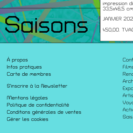
impression d
33,5x46,5 c
Saisons Pr
JANVIER 20
450,00. TVA
À propos
Con
Infos pratiques
Film
Carte de membres
Ren
Arch
S'inscrire à la Newsletter
Expo
Arti
Mentions légales
Voy
Politique de confidentialité
Acti
Conditions générales de ventes
Sai
Gérer les cookies