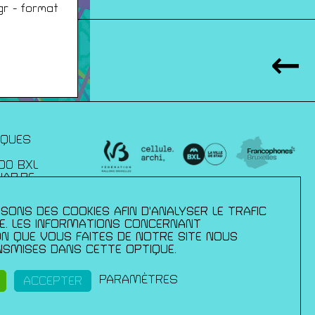
gr - format
IQUES
00 BXL
JAP.BE
SONS DES COOKIES AFIN D'ANALYSER LE TRAFIC
xelles :
– direction des
TE. LES INFORMATIONS CONCERNANT
mmission
ION QUE VOUS FAITES DE NOTRE SITE NOUS
 de la culture
SMISES DANS CETTE OPTIQUE.
ls ;du Palais
pération et
ance en
PARAMÈTRES
ACCEPTER