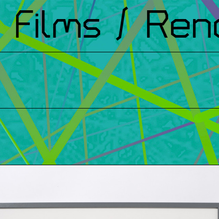
Films
/ Renc
t