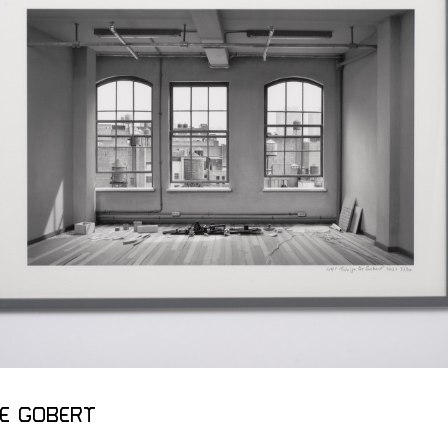
ques
 Membre
DE GOBERT