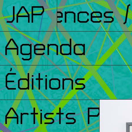
nférences
JAP
/ 
Agenda
Éditions
Artists Prin