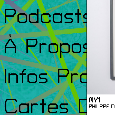
Podcasts
À Propos
Infos Prati
Cartes De
NY1
PHILIPPE 