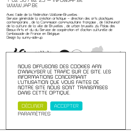
T 02 507 82 25 —
INFO@JAP.BE
WWW.JAP.BE
Avec l’aide de la Fédération Wallonie-Bruxelles :
Service généralde la création artistique – direction des arts plastiques
contemporains ; de la Commission communautaire française ; de l’échevinat
de la culture de la ville de Bruxelles ; de urban brussels ;du Palais des
Beaux-Arts et du du Service de coopération et d’action culturelle de
l’ambassade de France en Belgique.
Design by sunny-side-up.
NOUS DIFFUSONS DES COOKIES AFIN
D'ANALYSER LE TRAFIC SUR CE SITE. LES
INFORMATIONS CONCERNANT
L’UTILISATION QUE VOUS FAITES DE
NOTRE SITE NOUS SONT TRANSMISES
DANS CETTE OPTIQUE.
DÉCLINER
ACCEPTER
PARAMÈTRES