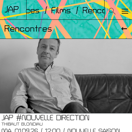
JAP
rences
/ Films
/ Rencontres
/ A
Rencontres
JAP #NOUVELLE DIRECTION
THIBAUT BLONDIAU
MA. 01.09.26 / 12:00 / NOUVELLE SAISON