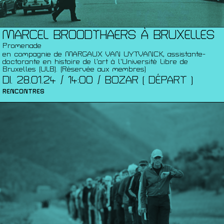
MARCEL BROODTHAERS À BRUXELLES
Promenade
en compagnie de MARGAUX VAN UYTVANCK, assistante-
doctorante en histoire de l’art à l’Université Libre de
Bruxelles (ULB). (Réservée aux membres)
DI. 28.01.24 / 14:00 / BOZAR ( DÉPART )
RENCONTRES