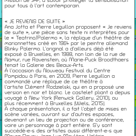
mission de JAP, à savoir privilégier la sensibilisation
26/27
pour tous à l’art contemporain.
RENCONTRES
« JE REVIENS DE SUITE »
Agenda
Ana Jotta et Pierre Leguillon proposent « Je reviens
de suite », une pièce sans texte ni interprètes pour
le « Teatrino/Palermo », la réplique d’un théâtre de
marionnettes créé en 1964 par le peintre allemand
Expositions
Blinky Palermo. L’original a d’ailleurs déjà été
exposé à Bruxelles, en 1988, non loin de la rue de
Namur, rue Ravenstein, où Marie-Puck Broodthaers
tenait la Galerie des Beaux-Arts.
Éditions
À l’occasion du Nouveau Festival du Centre
Pompidou à Paris, en 2009, Pierre Leguillon a
commandé une réplique de ce théâtre à
l’artiste Clément Rodzielski, qui en a proposé une
Artists Print
version en noir et blanc. Le castelet pliant a depuis
voyagé à New York (Renwick Gallery, 2010), ou
plus récemment à Bruxelles (Wiels, 2015).
Podcasts
À chaque présentation, il a fait l’objet de mises en
scène variées, ouvrant sur d’autres espaces,
devenant un lieu de projection ou de conférence,
voire un personnage à part entière. S’y sont
À Propos
succédé-e-s des artistes aussi différent-e-s que