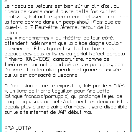
Conditions générales de ventes
»).
Le rideau de velours est bien sûr un clin d’œil au
Gérer les cookies
rideau de scène mais il ouvre cette fois sur les
coulisses, invitant le spectateur à glisser un œil par
Conférences
la fente comme dans un peep-show. Mais que ce
Films
joue-t-il ici ? Peut-être l’éternel retour de la
peinture.
Rencontres
Les « marionnettes » du théâtre, de leur côté,
Architecture + Film
attendent indéfiniment que la pièce daigne vouloir
Expositions
commencer. Elles figurent surtout un hommage
appuyé des deux artistes au génial Rafael Bordalo
Artists Print
Pinheiro (1846–1905), caricaturiste, homme de
Voyages
théâtre et surtout grand céramiste portugais, dont
Activités scolaires
l’œuvre et la fantaisie perdurent grâce au musée
qui lui est consacré à Lisbonne.
Saisons Précédentes
À l’occasion de cette exposition, JAP publie « AJ/PL
JEUNESSE & ARTS PLASTIQUES
», un livre de Pierre Leguillon pour Ana Jotta
PALAIS DES BEAUX-ARTS
(bilingue français/portugais), qui prolonge le jeu de
23 RUE RAVENSTEIN — 1000 BXL
ping-pong visuel auquel s’adonnent les deux artistes
T 02 507 82 25 —
INFO@JAP.BE
depuis plus d’une dizaine d’années. Il sera disponible
WWW.JAP.BE
sur le site internet de JAP début mai.
Avec l’aide de la Fédération Wallonie-Bruxelles :
Service généralde la création artistique – direction des arts plastiques
contemporains ; de la Commission communautaire française ; de l’échevinat
ANA JOTTA
de la culture de la ville de Bruxelles ; de urban brussels ;du Palais des