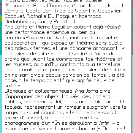
Moyra Davey, Jean-Luc Moulène, Valérie
Mannaerts, Boris Charmatz, Aglaïa Konrad, Isabelle
Cornaro, Cécile Bart, Ricardo Valentim, Sébastien
Infos Pratiques
Capouet, Nathalie Du Pasquier, Koenraad
Dedobbeleer, Conny Purtill, etc.
Ana Jotta et Pierre Leguillon avaient déjà réalisé
Cartes De Membre
une performance ensemble au sein du
Teatrino/Palermo au Wiels, mais cette nouvelle
collaboration – qui expose un théâtre sans public,
des rideaux fermés, et une pancarte annonçant : «
Saisons Précédentes
Je reviens de suite » – peut se lire à l’aune du
drame que vivent les commerces, les théâtres et
les musées, aujourd’hui contraints à la fermeture.
Car en croisant un panneau « Je reviens de suite »,
on ne sait jamais depuis combien de temps il a été
posé, ni le temps objectif que signifie ce : « de
À propos
suite ».
Infos pratiques
Glaneuse et collectionneuse, Ana Jotta aime
Carte de membres
s’approprier des objets trouvés, des papiers
oubliés, abandonnés… Ici, après avoir chiné un petit
tableau représentant un rameur s’éloignant vers le
S'inscrire à la Newsletter
large, au soleil couchant, elle l’a décliné sous la
forme d’un motif, à regarder comme les
Mentions légales
photogrammes d’un film se déroulant à l’infini – à
Politique de confidentialité
moins que ce film ne tourne en boucle (« On rame !