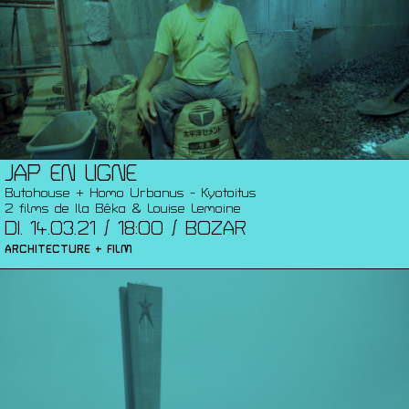
JAP EN LIGNE
Butohouse + Homo Urbanus - Kyotoitus
2 films de Ila Bêka & Louise Lemoine
DI. 14.03.21 / 18:00 / BOZAR
ARCHITECTURE + FILM