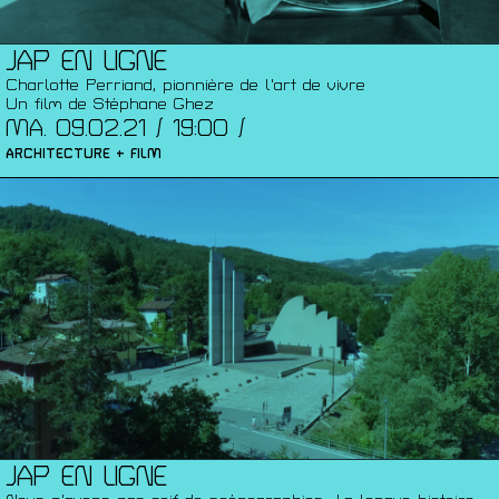
JAP EN LIGNE
Charlotte Perriand, pionnière de l'art de vivre
Un film de Stéphane Ghez
MA. 09.02.21 / 19:00 /
ARCHITECTURE + FILM
JAP EN LIGNE