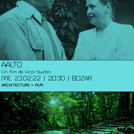
AALTO
Un film de Virpi Suutari
ME. 23.02.22 / 20:30 / BOZAR
ARCHITECTURE + FILM