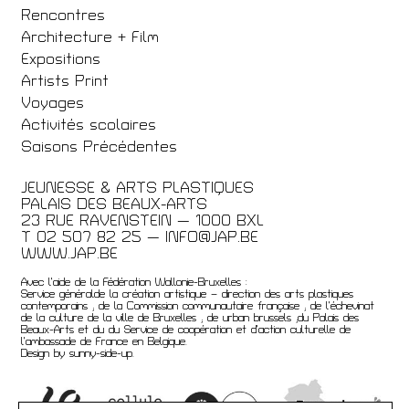
Rencontres
Architecture + Film
Expositions
Artists Print
Voyages
Activités scolaires
Saisons Précédentes
JEUNESSE & ARTS PLASTIQUES
PALAIS DES BEAUX-ARTS
23 RUE RAVENSTEIN — 1000 BXL
T 02 507 82 25 —
INFO@JAP.BE
WWW.JAP.BE
Avec l’aide de la Fédération Wallonie-Bruxelles :
Service généralde la création artistique – direction des arts plastiques
contemporains ; de la Commission communautaire française ; de l’échevinat
de la culture de la ville de Bruxelles ; de urban brussels ;du Palais des
Beaux-Arts et du du Service de coopération et d’action culturelle de
l’ambassade de France en Belgique.
Design by sunny-side-up.