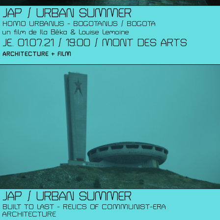
JAP / URBAN SUMMER
HOMO URBANUS - BOGOTANUS / BOGOTA
un film de Ila Bêka & Louise Lemoine
JE. 01.07.21 / 19:00 / MONT DES ARTS
ARCHITECTURE + FILM
JAP / URBAN SUMMER
BUILT TO LAST - RELICS OF COMMUNIST-ERA
ARCHITECTURE