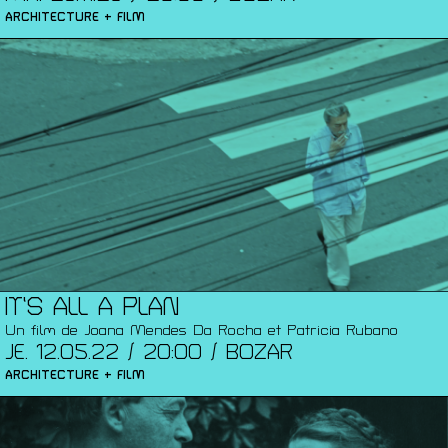
ARCHITECTURE + FILM
IT’S ALL A PLAN
Un film de Joana Mendes Da Rocha et Patricia Rubano
JE. 12.05.22 / 20:00 / BOZAR
ARCHITECTURE + FILM