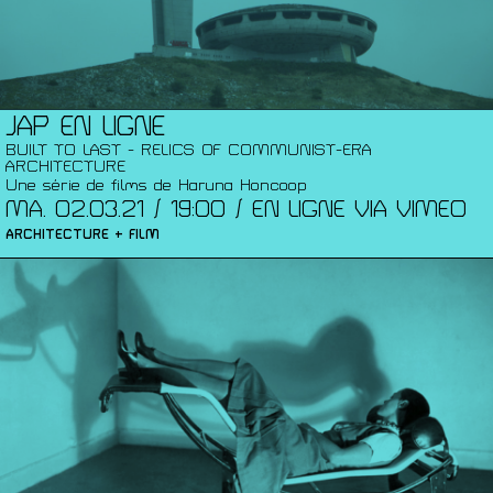
JAP EN LIGNE
BUILT TO LAST - RELICS OF COMMUNIST-ERA
ARCHITECTURE
Une série de films de Haruna Honcoop
MA. 02.03.21 / 19:00 / EN LIGNE VIA VIMEO
ARCHITECTURE + FILM