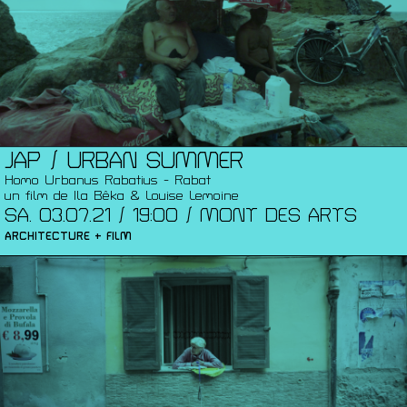
JAP / URBAN SUMMER
Homo Urbanus Rabatius - Rabat
un film de Ila Bêka & Louise Lemoine
SA. 03.07.21 / 19:00 / MONT DES ARTS
ARCHITECTURE + FILM