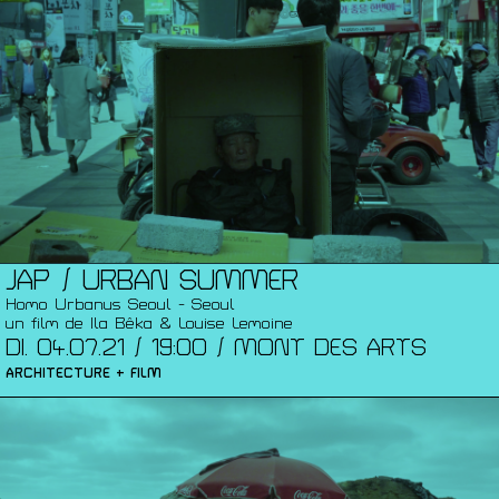
JAP / URBAN SUMMER
Homo Urbanus Seoul - Seoul
un film de Ila Bêka & Louise Lemoine
DI. 04.07.21 / 19:00 / MONT DES ARTS
ARCHITECTURE + FILM