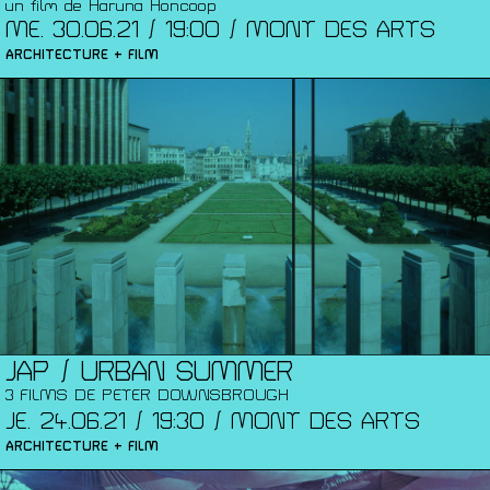
un film de Haruna Honcoop
ME. 30.06.21 / 19:00 / MONT DES ARTS
ARCHITECTURE + FILM
JAP / URBAN SUMMER
3 FILMS DE PETER DOWNSBROUGH
JE. 24.06.21 / 19:30 / MONT DES ARTS
ARCHITECTURE + FILM