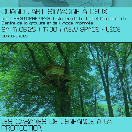
QUAND L'ART S'IMAGINE À DEUX
par CHRISTOPHE VEYS, historien de l'art et et Directeur du
Centre de la gravure et de l'image imprimée
SA. 14.06.25 / 17:30 / NEW SPACE - LIÈGE
CONFÉRENCES
LES CABANES DE L’ENFANCE À LA
PROTECTION