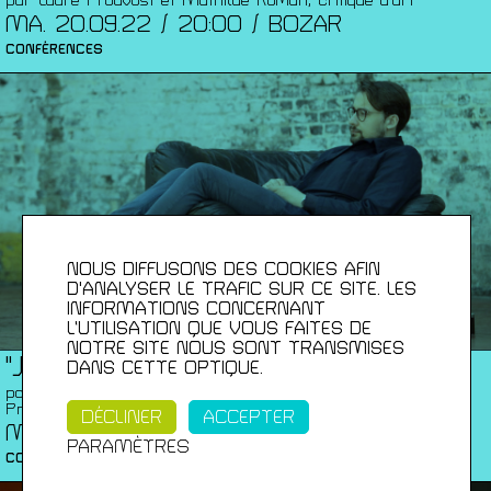
par Laure Prouvost et Mathilde Roman, critique d’art
MA. 20.09.22 / 20:00 / BOZAR
CONFÉRENCES
NOUS DIFFUSONS DES COOKIES AFIN
D'ANALYSER LE TRAFIC SUR CE SITE. LES
INFORMATIONS CONCERNANT
L’UTILISATION QUE VOUS FAITES DE
NOTRE SITE NOUS SONT TRANSMISES
"J'AIMERAIS AUTANT PAS"
DANS CETTE OPTIQUE.
par DOROTHÉE DUVIVIER, curatrice - BPS22 Musée de la
Province de Hainaut
DÉCLINER
ACCEPTER
ME. 04.05.22 / 19:30 / NEW SPACE - LIÈGE
PARAMÈTRES
CONFÉRENCES