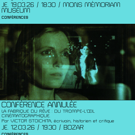
JE. 19.03.26 / 18:30 / MONS MÉMORIAM
MUSÉUM
CONFÉRENCES
CONFÉRENCE ANNULÉE
LA FABRIQUE DU RÊVE : DU TROMPE-L’ŒIL
CINÉMATOGRAPHIQUE.
Par VICTOR STOICHITA, écrivain, historien et critique
JE. 12.03.26 / 19:30 / BOZAR
CONFÉRENCES