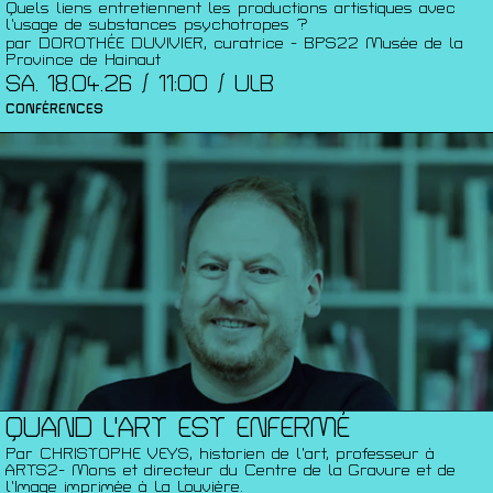
Quels liens entretiennent les productions artistiques avec
l’usage de substances psychotropes ?
par DOROTHÉE DUVIVIER, curatrice - BPS22 Musée de la
Province de Hainaut
SA. 18.04.26 / 11:00 / ULB
CONFÉRENCES
QUAND L'ART EST ENFERMÉ
Par CHRISTOPHE VEYS, historien de l’art, professeur à
ARTS2- Mons et directeur du Centre de la Gravure et de
l’Image imprimée à La Louvière.