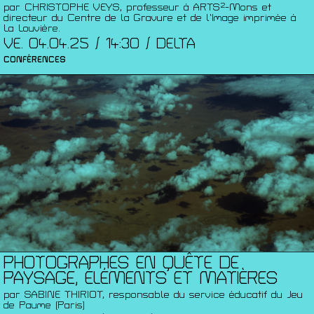
par CHRISTOPHE VEYS, professeur à ARTS²-Mons et
directeur du Centre de la Gravure et de l’Image imprimée à
La Louvière.
VE. 04.04.25 / 14:30 / DELTA
CONFÉRENCES
PHOTOGRAPHES EN QUÊTE DE
PAYSAGE, ÉLÉMENTS ET MATIÈRES
par SABINE THIRIOT, responsable du service éducatif du Jeu
de Paume (Paris)