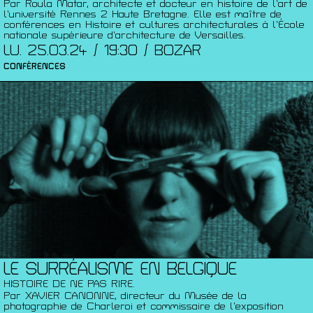
Par Roula Matar, architecte et docteur en histoire de l’art de
l’université Rennes 2 Haute Bretagne. Elle est maître de
conférences en Histoire et cultures architecturales à l’École
nationale supérieure d’architecture de Versailles.
LU. 25.03.24 / 19:30 / BOZAR
CONFÉRENCES
LE SURRÉALISME EN BELGIQUE
HISTOIRE DE NE PAS RIRE.
Par XAVIER CANONNE, directeur du Musée de la
photographie de Charleroi et commissaire de l’exposition