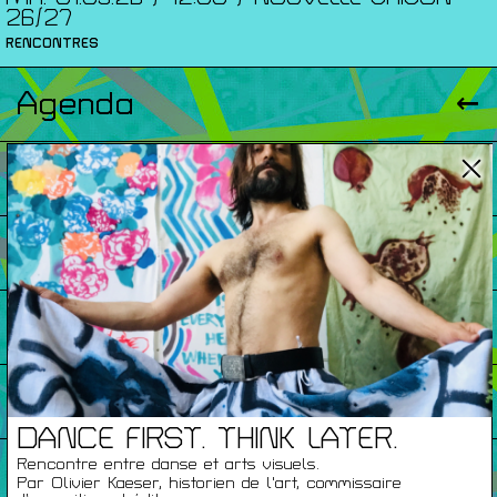
26/27
RENCONTRES
Agenda
Expositions
Éditions
Artists Print
Podcasts
DANCE FIRST. THINK LATER.
Rencontre entre danse et arts visuels.
À Propos
Par Olivier Kaeser, historien de l'art, commissaire