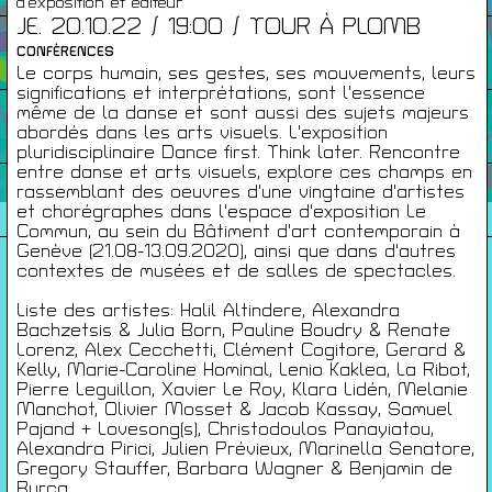
d’exposition et éditeur
JE. 20.10.22 / 19:00 / TOUR À PLOMB
Infos Pratiques
CONFÉRENCES
Le corps humain, ses gestes, ses mouvements, leurs
significations et interprétations, sont l'essence
même de la danse et sont aussi des sujets majeurs
Cartes De Membre
abordés dans les arts visuels. L'exposition
pluridisciplinaire Dance first. Think later. Rencontre
entre danse et arts visuels, explore ces champs en
Saisons Précédentes
rassemblant des oeuvres d'une vingtaine d'artistes
et chorégraphes dans l'espace d'exposition Le
Commun, au sein du Bâtiment d'art contemporain à
Genève (21.08-13.09.2020), ainsi que dans d'autres
contextes de musées et de salles de spectacles.
À propos
Liste des artistes: Halil Altindere, Alexandra
Infos pratiques
Bachzetsis & Julia Born, Pauline Boudry & Renate
Lorenz, Alex Cecchetti, Clément Cogitore, Gerard &
Carte de membres
Kelly, Marie-Caroline Hominal, Lenio Kaklea, La Ribot,
Pierre Leguillon, Xavier Le Roy, Klara Lidén, Melanie
S'inscrire à la Newsletter
Manchot, Olivier Mosset & Jacob Kassay, Samuel
Pajand + Lovesong(s), Christodoulos Panayiatou,
Mentions légales
Alexandra Pirici, Julien Prévieux, Marinella Senatore,
Politique de confidentialité
Gregory Stauffer, Barbara Wagner & Benjamin de
Burca