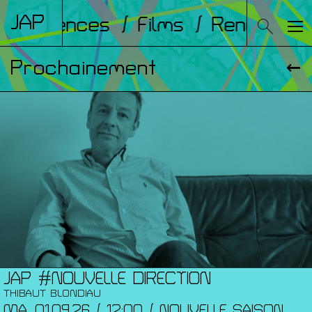
JAP
onférences
/ Films
/ Rencontres
Prochainement
JAP #NOUVELLE DIRECTION
THIBAUT BLONDIAU
MA. 01.09.26 / 12:00 / NOUVELLE SAISON