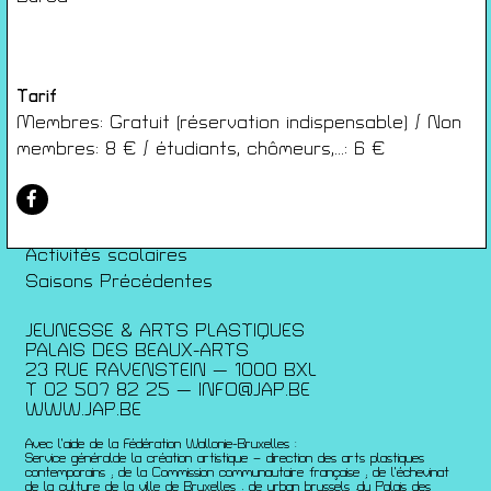
Conditions générales de ventes
Gérer les cookies
Conférences
Tarif
Films
Membres: Gratuit (réservation indispensable) / Non
Rencontres
membres: 8 € / étudiants, chômeurs,...: 6 €
Architecture + Film
Expositions
Artists Print
Voyages
Activités scolaires
Saisons Précédentes
JEUNESSE & ARTS PLASTIQUES
PALAIS DES BEAUX-ARTS
23 RUE RAVENSTEIN — 1000 BXL
T 02 507 82 25 —
INFO@JAP.BE
WWW.JAP.BE
Avec l’aide de la Fédération Wallonie-Bruxelles :
Service généralde la création artistique – direction des arts plastiques
contemporains ; de la Commission communautaire française ; de l’échevinat
de la culture de la ville de Bruxelles ; de urban brussels ;du Palais des