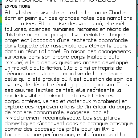
EXPOSITIONS
Infos Pratiques
Storytelleuse visuelle et textuelle, Laurie Charles
écrit et peint sur des grandes toiles des narrations
spéculatives. Elle réalise des vidéos où, elle mêle
folklores, sciences humaines, histoires et récits de
Cartes De Membre
l’histoire avec une perspective féministe. Chaque
projet est l’occasion d’une recherche approfondie
dans laquelle elle rassemble des éléments épars
dans un récit fictionnel. En raison des changements
Saisons Précédentes
survenus dans son propre corps (maladie auto-
immune) elle a depuis quelques années développé
un travail d’auto-fiction. Elle a ainsi entrepris de
réécrire une histoire alternative de la médecine à
celle qui a été gravée où il est question de soin, de
À propos
cycles, de désastre écologique, de guérison. Dans
ses œuvres textiles peintes, elle représente la
Infos pratiques
partie invisible du vivant (cellules intérieures du
Carte de membres
corps, artères, veines et matériaux microbiens) et
explore ces représentations de l’intérieur du corps
S'inscrire à la Newsletter
de manière caricaturale, exagérée, pop et
immédiatement reconnaissable. Ces sculptures
Mentions légales
domestiques s’inscrivent dans sa pratique artistique
comme des accessoires prêts pour un film à
Politique de confidentialité
tourner ou une performance, et ils fournissent la