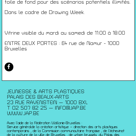
Conditions générales de ventes
toile de fond pour des scénarios potentiels illimités.
Gérer les cookies
Dans le cadre de Drawing Week.
Conférences
Films
Vitrine visible du mardi au samedi de 11:00 à 18:00
Rencontres
Architecture + Film
ENTRE DEUX PORTES : 64 rue de Namur - 1000
Expositions
Bruxelles
Artists Print
Voyages
Activités scolaires
Saisons Précédentes
JEUNESSE & ARTS PLASTIQUES
PALAIS DES BEAUX-ARTS
23 RUE RAVENSTEIN — 1000 BXL
T 02 507 82 25 —
INFO@JAP.BE
WWW.JAP.BE
Avec l’aide de la Fédération Wallonie-Bruxelles :
Service généralde la création artistique – direction des arts plastiques
contemporains ; de la Commission communautaire française ; de l’échevinat
de la culture de la ville de Bruxelles ; de urban brussels ;du Palais des