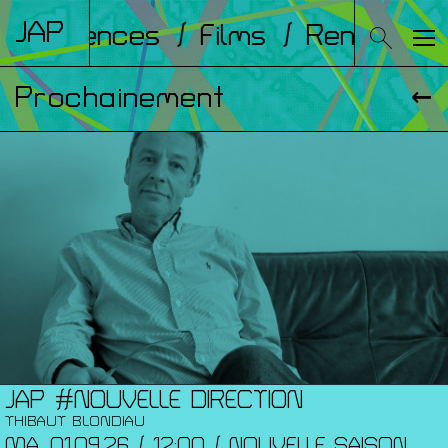
JAP
Conférences
/ Films
/ Rencontre
Prochainement
JAP #NOUVELLE DIRECTION
THIBAUT BLONDIAU
MA. 01.09.26 / 12:00 / NOUVELLE SAISON