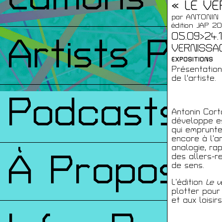
« LE VE
par ANTONIN
édition JAP 2
05.09>24.1
Artists Prin
VERNISSAGE
EXPOSITIONS
Présentation
de l'artiste.
Podcasts
Antonin Cort
développe es
qui emprunte 
encore à l’a
analogie, ra
À Propos
des allers-r
de sens.
L’édition
Le v
plotter pou
et aux loisirs