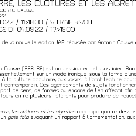
RRE, LES CLÔTURES ET LES AIGRET
 CORTO CAUWE
022
0.22 / 11>18:00 / VITRINE RIVOLI
t
 DI. 04.09.22 / 17:>19:00
 de la nouvelle édition JAP réalisée par Antonin Cauwe
o Cauwe (1998, BE) est un dessinateur et plasticien. Son 
sentiellement sur un mode ironique, sous la forme d’un
à la culture populaire, aux loisirs, à l’architecture bour
rt contemporain. Ces agencements de sujets fonctionne
pport de sens, de formes ou encore de lien affectif afin
etours entre plusieurs référents pour produire de nouvel
erre, les clôtures et les aigrettes
regroupe quatre dessins
r un
gate fold
évoquant un rapport à l’ornementation, aux
.