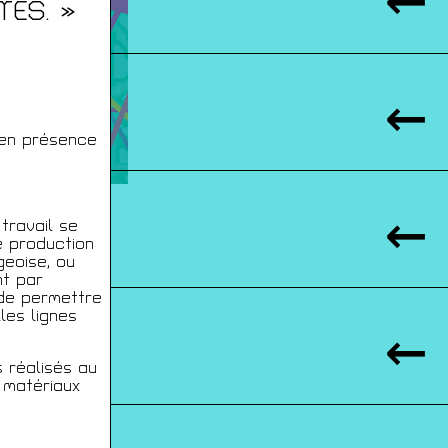
TES. »
 en présence
travail se
e production
geoise, ou
nt par
 de permettre
les lignes
 réalisés au
 matériaux