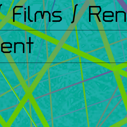
Films
/ Renc
ent