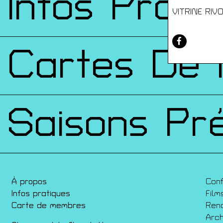
Infos Prati
VITRINE RIVO
Cartes De
Saisons Pr
À propos
Con
Infos pratiques
Film
Carte de membres
Ren
Arch