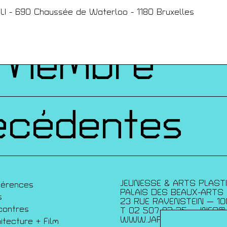
ques
LI - 690 Chaussée de Waterloo - 1180 Bruxelles
 Membre
écédentes
JEUNESSE & ARTS PLAST
férences
PALAIS DES BEAUX-ARTS
s
23 RUE RAVENSTEIN — 10
contres
T 02 507 82 25 —
INFO@
WWW.JAP.BE
itecture + Film