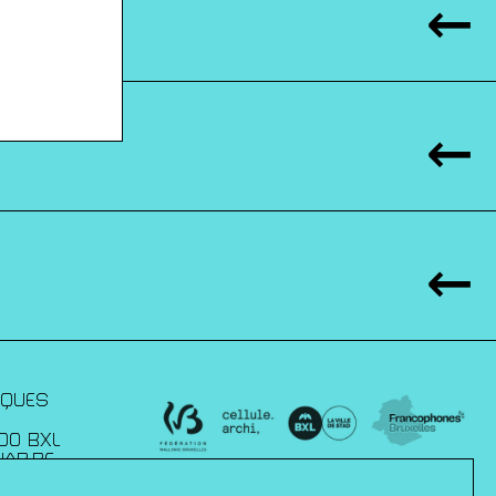
IQUES
00 BXL
JAP.BE