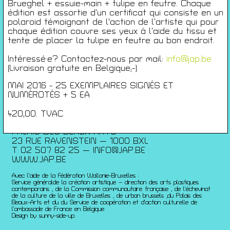
Conférences
Brueghel + essuie-main + tulipe en feutre. Chaque
édition est assortie d’un certificat qui consiste en un
Films
polaroid témoignant de l'action de l’artiste qui pour
Rencontres
chaque édition couvre ses yeux à l’aide du tissu et
Architecture + Film
tente de placer la tulipe en feutre au bon endroit.
Expositions
Intéressé·e? Contactez-nous par mail:
info@jap.be
Artists Print
(Livraison gratuite en Belgique;-)
Voyages
MAI 2016 - 25 EXEMPLAIRES SIGNÉS ET
Activités scolaires
NUMÉROTÉS + 5 EA
Saisons Précédentes
420,00. TVAC
JEUNESSE & ARTS PLASTIQUES
PALAIS DES BEAUX-ARTS
23 RUE RAVENSTEIN — 1000 BXL
T 02 507 82 25 —
INFO@JAP.BE
WWW.JAP.BE
Avec l’aide de la Fédération Wallonie-Bruxelles :
Service généralde la création artistique – direction des arts plastiques
contemporains ; de la Commission communautaire française ; de l’échevinat
de la culture de la ville de Bruxelles ; de urban brussels ;du Palais des
Beaux-Arts et du du Service de coopération et d’action culturelle de
l’ambassade de France en Belgique.
Design by sunny-side-up.