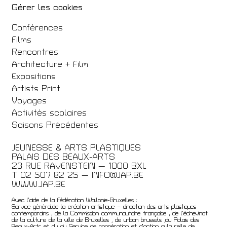
Gérer les cookies
Conférences
Films
Rencontres
Architecture + Film
Expositions
Artists Print
Voyages
Activités scolaires
Saisons Précédentes
JEUNESSE & ARTS PLASTIQUES
PALAIS DES BEAUX-ARTS
23 RUE RAVENSTEIN — 1000 BXL
T 02 507 82 25 —
INFO@JAP.BE
WWW.JAP.BE
Avec l’aide de la Fédération Wallonie-Bruxelles :
Service généralde la création artistique – direction des arts plastiques
contemporains ; de la Commission communautaire française ; de l’échevinat
de la culture de la ville de Bruxelles ; de urban brussels ;du Palais des
Beaux-Arts et du du Service de coopération et d’action culturelle de