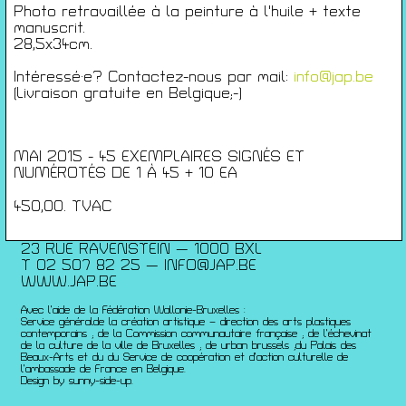
Conférences
Photo retravaillée à la peinture à l'huile + texte
Films
manuscrit.
28,5x34cm.
Rencontres
Architecture + Film
Intéressé·e? Contactez-nous par mail:
info@jap.be
Expositions
(Livraison gratuite en Belgique;-)
Artists Print
Voyages
Activités scolaires
MAI 2015 - 45 EXEMPLAIRES SIGNÉS ET
NUMÉROTÉS DE 1 À 45 + 10 EA
Saisons Précédentes
450,00. TVAC
JEUNESSE & ARTS PLASTIQUES
PALAIS DES BEAUX-ARTS
23 RUE RAVENSTEIN — 1000 BXL
T 02 507 82 25 —
INFO@JAP.BE
WWW.JAP.BE
Avec l’aide de la Fédération Wallonie-Bruxelles :
Service généralde la création artistique – direction des arts plastiques
contemporains ; de la Commission communautaire française ; de l’échevinat
de la culture de la ville de Bruxelles ; de urban brussels ;du Palais des
Beaux-Arts et du du Service de coopération et d’action culturelle de
l’ambassade de France en Belgique.
Design by sunny-side-up.