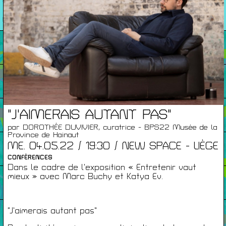
26/27
RENCONTRES
Agenda
Expositions
Éditions
"J'AIMERAIS AUTANT PAS"
par DOROTHÉE DUVIVIER, curatrice - BPS22 Musée de la
Province de Hainaut
Artists Print
ME. 04.05.22 / 19:30 / NEW SPACE - LIÈGE
CONFÉRENCES
Dans le cadre de l’exposition « Entretenir vaut
mieux » avec Marc Buchy et Katya Ev.
Podcasts
“J’aimerais autant pas”
À Propos