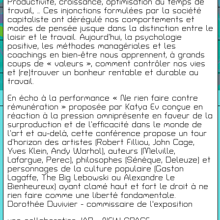
Productivité, croissance, optimisation du temps de
travail, … Ces injonctions formulées par la société
Infos Pratiques
capitaliste ont dérégulé nos comportements et
modes de pensée jusque dans la distinction entre le
loisir et le travail. Aujourd’hui, la psychologie
positive, les méthodes managériales et les
Cartes De Membre
coachings en bien-être nous apprennent, à grands
coups de « valeurs », comment contrôler nos vies
et (re)trouver un bonheur rentable et durable au
travail.
Saisons Précédentes
En écho à la performance « Ne rien faire contre
rémunération » proposée par Katya Ev conçue en
réaction à la pression omniprésente en faveur de la
surproduction et de l’efficacité dans le monde de
l’art et au-delà, cette conférence propose un tour
À propos
d’horizon des artistes (Robert Filliou, John Cage,
Infos pratiques
Yves Klein, Andy Warhol), auteurs (Melville,
Carte de membres
Lafargue, Perec), philosophes (Sénèque, Deleuze) et
personnages de la culture populaire (Gaston
S'inscrire à la Newsletter
Lagaffe, The Big Lebowski ou Alexandre Le
Bienheureux) ayant clamé haut et fort le droit à ne
rien faire comme une liberté fondamentale.
Mentions légales
Dorothée Duvivier - commissaire de l'exposition
Politique de confidentialité