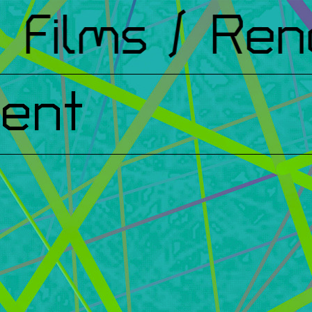
ilms
/ Renco
ent