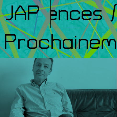
férences
JAP
/ F
Prochainem