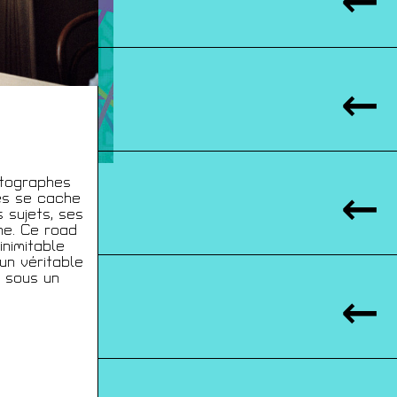
otographes
es se cache
 sujets, ses
ne. Ce road
inimitable
un véritable
é sous un