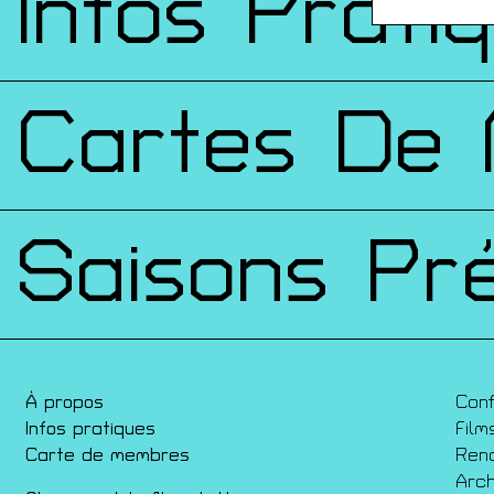
Infos Prati
Cartes De
Saisons Pr
À propos
Con
Infos pratiques
Film
Carte de membres
Ren
Arch