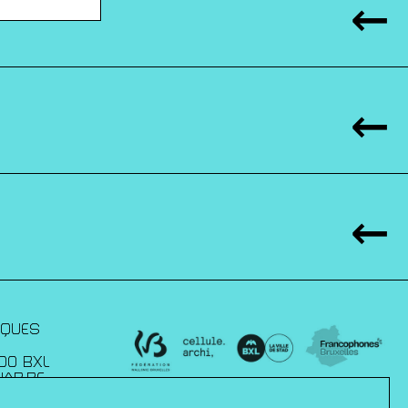
IQUES
00 BXL
JAP.BE