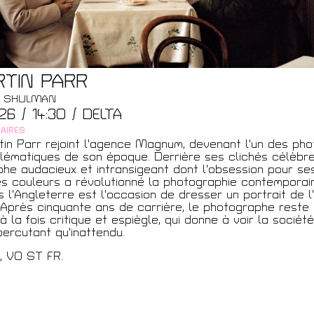
t
RTIN PARR
EE SHULMAN
26 / 14:30 / DELTA
AIRES
tin Parr rejoint l'agence Magnum, devenant l'un des ph
lématiques de son époque. Derrière ses clichés célèbr
he audacieux et intransigeant dont l'obsession pour ses
s couleurs a révolutionné la photographie contemporai
s l'Angleterre est l'occasion de dresser un portrait de l'
 Après cinquante ans de carrière, le photographe reste 
à la fois critique et espiègle, qui donne à voir la sociét
percutant qu'inattendu.
’, VO ST FR.