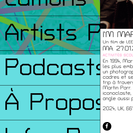
Artists Prin
I’M MA
Un film de L
MA. 27.01.
ACTIVITÉS SCOL
Podcasts
En 1994, Mar
les plus emb
un photograp
cadres et se
trip à traver
Martin Parr.
À Propos
iconoclaste, 
angle aussi 
2024, UK, 66