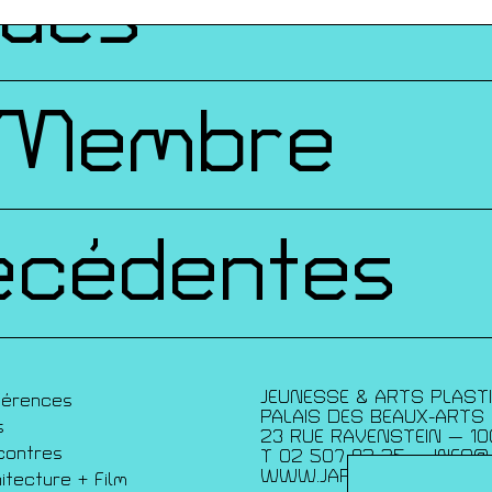
ques
 Membre
écédentes
JEUNESSE & ARTS PLAST
férences
PALAIS DES BEAUX-ARTS
s
23 RUE RAVENSTEIN — 10
contres
T 02 507 82 25 —
INFO@
WWW.JAP.BE
itecture + Film