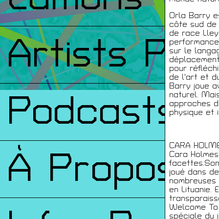
Orla Barry es
côte sud de 
de race Lley
Artists Prin
performances
sur le langag
déplacement.
pour réfléch
de l'art et d
Barry joue a
Podcasts
naturel. Mai
approches de
physique et 
CARA HOLM
À Propos
Cara Holmes 
facettes.Son
joué dans de
nombreuses t
en Lituanie.
transparaiss
Welcome To A
spéciale du 