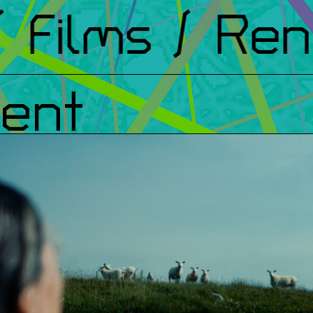
Films
/ Renc
ent