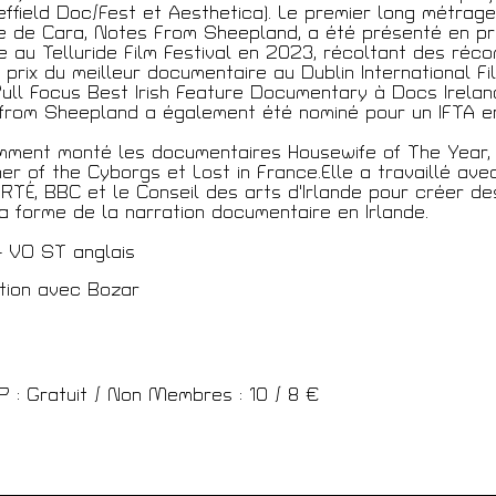
ques
ffield Doc/Fest et Aesthetica). Le premier long métrage
e de Cara, Notes From Sheepland, a été présenté en p
le au Telluride Film Festival en 2023, récoltant des ré
 prix du meilleur documentaire au Dublin International Fi
ull Focus Best Irish Feature Documentary à Docs Irelan
 Membre
from Sheepland a également été nominé pour un IFTA e
mment monté les documentaires Housewife of The Year,
er of the Cyborgs et Lost in France.Elle a travaillé av
, RTÉ, BBC et le Conseil des arts d'Irlande pour créer d
la forme de la narration documentaire en Irlande.
écédentes
 - VO ST anglais
tion avec Bozar
: Gratuit / Non Membres : 10 / 8 €
JEUNESSE & ARTS PLAST
férences
PALAIS DES BEAUX-ARTS
s
23 RUE RAVENSTEIN — 10
contres
T 02 507 82 25 —
INFO@
WWW.JAP.BE
itecture + Film