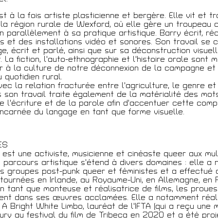
t à la fois artiste plasticienne et bergère. Elle vit et tr
la région rurale de Wexford, où elle gère un troupeau
n parallèlement à sa pratique artistique. Barry écrit, ré
t
 et des installations vidéo et sonores. Son travail se 
e, écrit et parlé, ainsi que sur sa déconstruction visuel
 La fiction, l'auto-ethnographie et l'histoire orale sont
ir à la culture de notre déconnexion de la campagne et 
u quotidien rural.
vec la relation fracturée entre l'agriculture, le genre e
s son travail traite également de la matérialité des mot
 l'écriture et de la parole afin d'accentuer cette com
incarnée du langage en tant que forme visuelle.
ES
est une activiste, musicienne et cinéaste queer aux mul
 parcours artistique s'étend à divers domaines : elle a
s groupes post-punk queer et féministes et a effectué 
ournées en Irlande, au Royaume-Uni, en Allemagne, en 
 En tant que monteuse et réalisatrice de films, les prou
ent dans ses œuvres acclamées. Elle a notamment réalis
 Bright White Limbo, lauréat de l'IFTA (qui a reçu une 
jury au festival du film de Tribeca en 2020 et a été pro