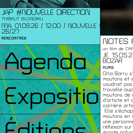
JAP #NOUVELLE DIRECTION
THIBAUT BLONDIAU
MA. 01.09.26 / 12:00 / NOUVELLE SAISON
26/27
RENCONTRES
NOTES 
un film de C
Agenda
JE. 15.05.2
BOZAR
FILMS
Orla Barry s
moutons et 
voudrait pas
Expositions
travaille auj
moutons de r
d'artiste et 
carrière art
Elle s'échap
moutons en 
Éditions
une personne
réflexion sur
monde nature