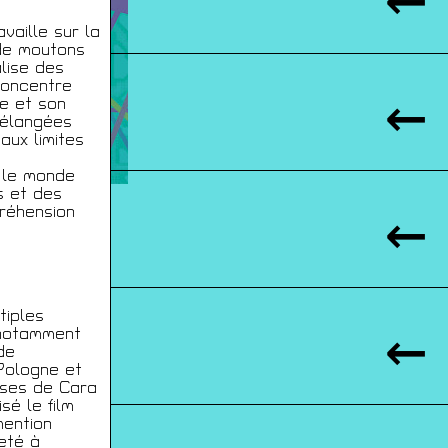
availle sur la
 de moutons
alise des
concentre
le et son
 mélangées
aux limites
t le monde
s et des
préhension
tiples
 notamment
de
Pologne et
esses de Cara
é le film
mention
jeté à