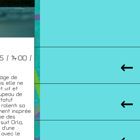
25 / 14:00 /
vage de
s elle ne
t vit et
roupeau de
statut
 ralenti sa
ent inspirée.
pe des
uit Orla,
 d'une
t avec le