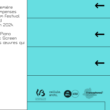
remière
compenses
lm Festival
d
n 2024.
 Piano
ec Screen
es œuvres qui
IQUES
00 BXL
JAP.BE