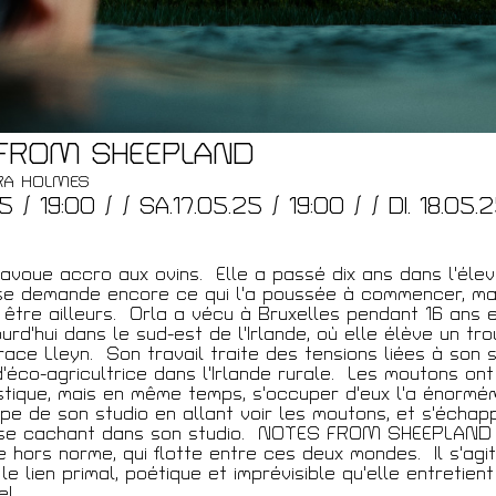
FROM SHEEPLAND
ARA HOLMES
5 / 19:00 / / SA.17.05.25 / 19:00 / / DI. 18.05.
'avoue accro aux ovins. Elle a passé dix ans dans l'éle
se demande encore ce qui l'a poussée à commencer, mai
 être ailleurs. Orla a vécu à Bruxelles pendant 16 ans e
ourd'hui dans le sud-est de l'Irlande, où elle élève un t
ace Lleyn. Son travail traite des tensions liées à son 
d'éco-agricultrice dans l'Irlande rurale. Les moutons ont
istique, mais en même temps, s'occuper d'eux l'a énormém
pe de son studio en allant voir les moutons, et s'échap
se cachant dans son studio. NOTES FROM SHEEPLAND s
 hors norme, qui flotte entre ces deux mondes. Il s'agit
 le lien primal, poétique et imprévisible qu'elle entretien
l.