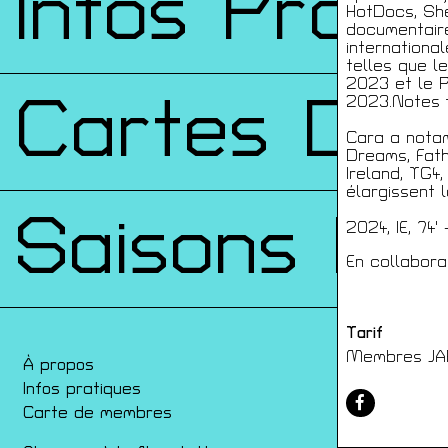
Infos Prati
HotDocs, She
documentair
internationa
telles que le
2023 et le P
Cartes De
2023.Notes 
Cara a nota
Dreams, Fath
Ireland, TG4
élargissent 
Saisons Pr
2024, IE, 74'
En collabora
Tarif
Membres JAP 
À propos
Con
Infos pratiques
Film
Carte de membres
Ren
Arch